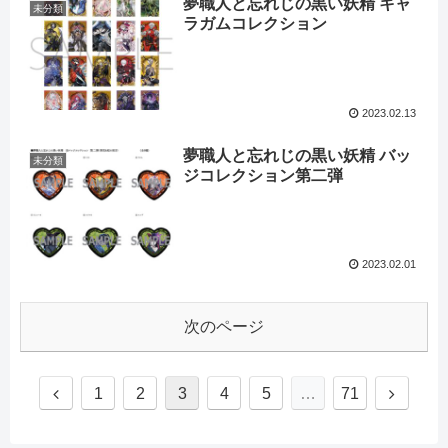
夢職人と忘れじの黒い妖精 キャ
未分類
ラガムコレクション
2023.02.13
夢職人と忘れじの黒い妖精 バッ
未分類
ジコレクション第二弾
2023.02.01
次のページ
1
2
3
4
5
…
71